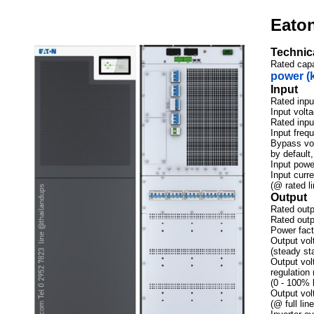
Eato
Technica
Rated capa
power (
Input
Rated inpu
Input volt
Rated inpu
Input freq
Bypass vol
by default
Input powe
Input curr
(@ rated l
Output
Rated outp
Rated outp
Power fact
Output vol
(steady st
Output vol
regulation
(0 - 100% 
Output vo
(@ full lin