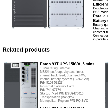
Inverter o
Efficien
Double-co
ESS mode
Paralle
l
Battery 
Battery qu
Charging 
constant f
Connectio
in parallel
Related products
Eaton 93T UPS 15kVA, 5 mins
15kVA rating, internal
MBS/input/output/bypass input,
internal back feed, dual feed 4W,
internal battery system (1x36x9Ah)
P/N 9106-52127
Industrial Gateway Card
P/N 744-07774
Startup 7x24
P/N ESU2470015
Transportation (Bangkok
Metropolitan Region)
P/N PQ-SVC