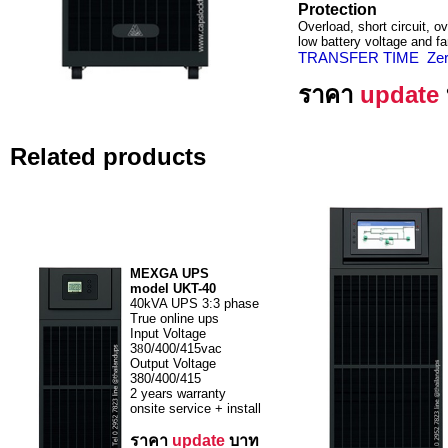
Protection
Overload, short circuit, ov
low battery voltage and fa
TRANSFER TIME Zero
ราคา
update
Related products
MEXGA UPS
model UKT-40
40kVA UPS 3:3 phase
True online ups
Input Voltage
3
8
0/400/415vac
Output Voltage
380/400/415
2 years warranty
onsite service + install
ราคา
update
บาท